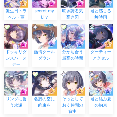
誕生日トラ
secret my
咲き誇る気
君と感じる
ベル・葵
Lily
高き刃
蝉時雨
ドッキリダ
熱情クール
分かち合う
ダーティー
ンスバース
ダウン
最高の時間
アクセル
デー
リングに誓
名残の空に
そっとして
君と結ぶ夏
う永遠
約束を
おく仲間の
の約束
背中