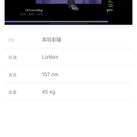
高垣彩陽
CV
LizNoir
所属
157 cm
身長
45 kg
体重
6月19日:17歳
誕生日
ふたご座
星座