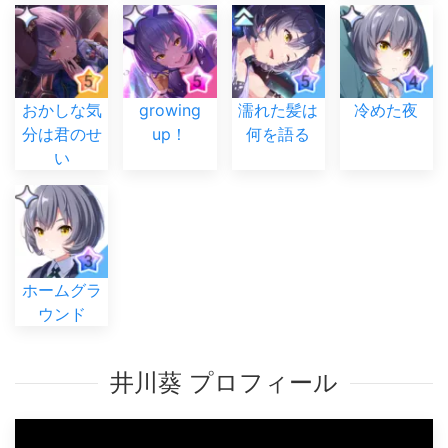
おかしな気
growing
濡れた髪は
冷めた夜
分は君のせ
up！
何を語る
い
ホームグラ
ウンド
井川葵 プロフィール