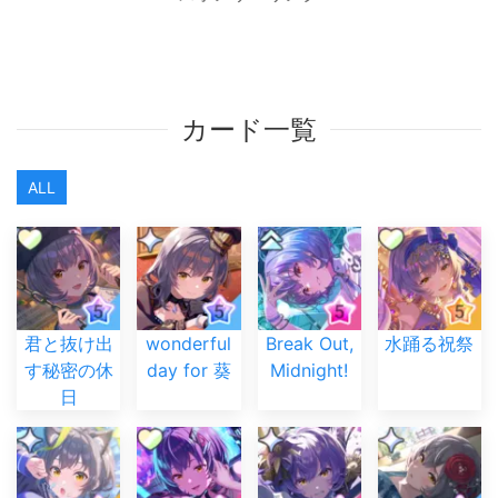
カード一覧
ALL
君と抜け出
wonderful
Break Out,
水踊る祝祭
す秘密の休
day for 葵
Midnight!
日